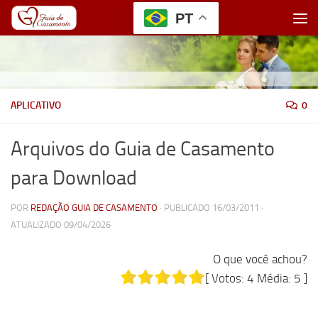
PT
Skip to content
APLICATIVO
0
Arquivos do Guia de Casamento
para Download
POR
REDAÇÃO GUIA DE CASAMENTO
· PUBLICADO
16/03/2011
·
ATUALIZADO
09/04/2026
O que você achou?
[ Votos:
4
Média:
5
]