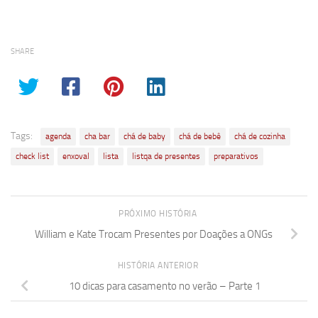
SHARE
Tags:
agenda
cha bar
chá de baby
chá de bebê
chá de cozinha
check list
enxoval
lista
listqa de presentes
preparativos
PRÓXIMO HISTÓRIA
William e Kate Trocam Presentes por Doações a ONGs
HISTÓRIA ANTERIOR
10 dicas para casamento no verão – Parte 1