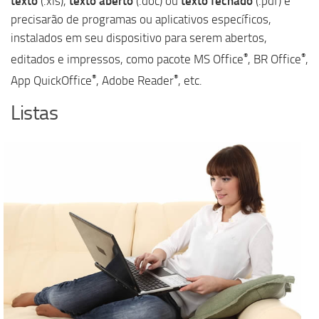
texto
(.xls),
texto aberto
(.doc) ou
texto fechado
(.pdf) e
precisarão de programas ou aplicativos específicos,
instalados em seu dispositivo para serem abertos,
®
®
editados e impressos, como pacote MS Office
, BR Office
,
®
®
App QuickOffice
, Adobe Reader
, etc.
Listas