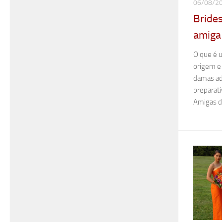
06/08/2
Bride
amiga
O que é 
origem e 
damas ad
preparat
Amigas d