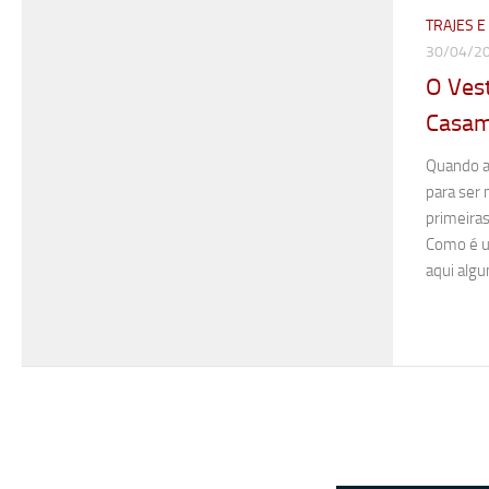
TRAJES 
30/04/2
O Ves
Casa
Quando a
para ser
primeira
Como é u
aqui algu