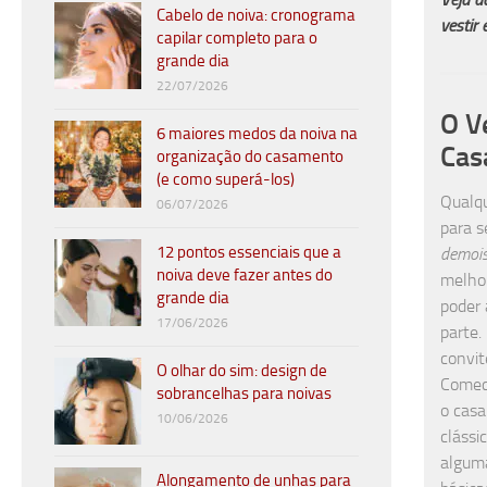
Cabelo de noiva: cronograma
vestir
capilar completo para o
grande dia
22/07/2026
O V
6 maiores medos da noiva na
Cas
organização do casamento
(e como superá-los)
Qualqu
06/07/2026
para 
12 pontos essenciais que a
demois
noiva deve fazer antes do
melho
grande dia
poder 
17/06/2026
parte.
convit
O olhar do sim: design de
Comece
sobrancelhas para noivas
o casa
10/06/2026
clássi
alguma
Alongamento de unhas para