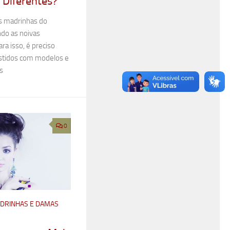
 Diferentes?
s madrinhas do
do as noivas
ara isso, é preciso
stidos com modelos e
s
0
ADRINHAS E DAMAS