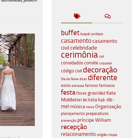
buffet
buquê
cardápio
casamento
casamento
celebridade
civil
cerimônia
civil
convidados
convite
coquetel
decoração
código civil
diferente
Dia da Noiva
dicas
famosos
estilo
famoso
estresse
festa
gravidez
Kate
flores
lua-de-
Middleton
lista
lei
mel
música
Organização
noivo
planejamento
preparativos
príncipe William
prevenção
recepção
relacionamento
roupa
religião