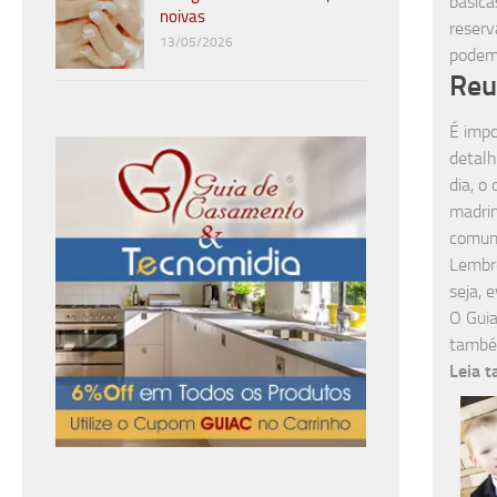
básica
noivas
reserv
13/05/2026
podem 
Reu
É impo
detalh
dia, o
madrin
comum 
Lembre
seja, 
O Guia
também
Leia 