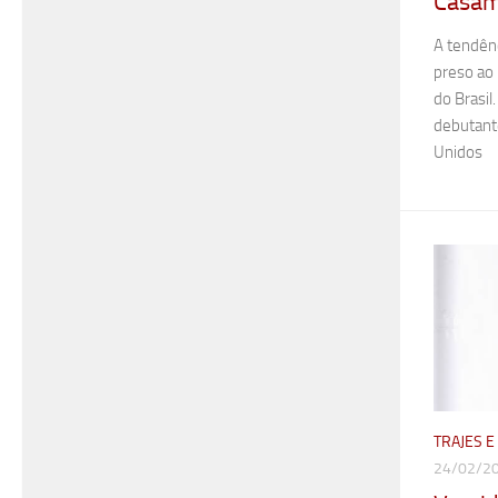
Casa
A tendênc
preso ao
do Brasil
debutant
Unidos
TRAJES 
24/02/2