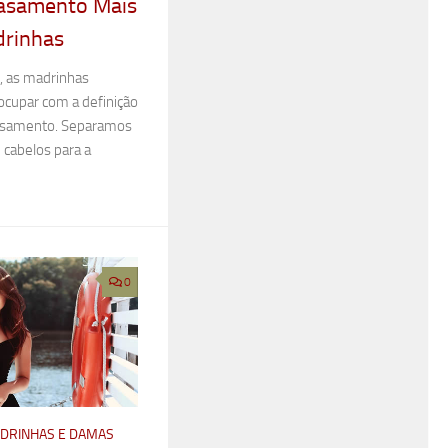
asamento Mais
drinhas
, as madrinhas
upar com a definição
casamento. Separamos
cabelos para a
0
ADRINHAS E DAMAS