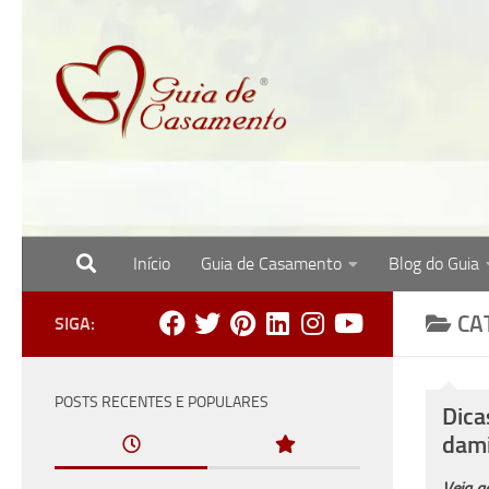
Skip to content
Início
Guia de Casamento
Blog do Guia
Site com o melhor para noivas, noivos e re
CA
SIGA:
POSTS RECENTES E POPULARES
Dica
dam
Veja a