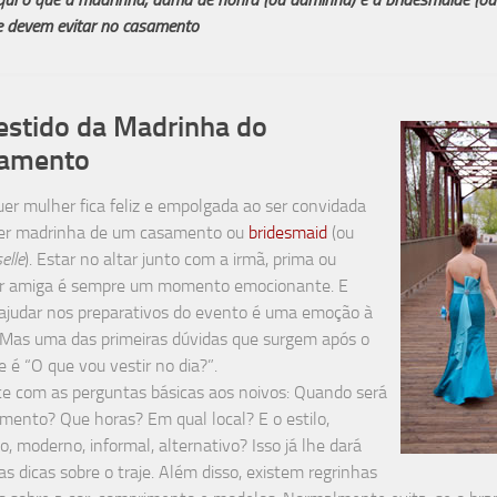
 e devem evitar no casamento
estido da Madrinha do
amento
er mulher fica feliz e empolgada ao ser convidada
ser madrinha de um casamento ou
bridesmaid
(ou
elle
). Estar no altar junto com a irmã, prima ou
r amiga é sempre um momento emocionante. E
ajudar nos preparativos do evento é uma emoção à
 Mas uma das primeiras dúvidas que surgem após o
e é “O que vou vestir no dia?”.
 com as perguntas básicas aos noivos: Quando será
mento? Que horas? Em qual local? E o estilo,
co, moderno, informal, alternativo? Isso já lhe dará
s dicas sobre o traje. Além disso, existem regrinhas