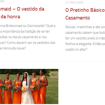
006
21/05/2006
smaid – O vestido da
O Pretinho Básico
 de honra
Casamento
uma Bridesmaid ou Demoiselle? Qual a
Noivas, madrinhas e até c
a importância da tradição de se ter
casamento sabem que toda 
ultas no dia do casamento e nos
ter um vestido preto à mã
ivos? Como devem ser os vestidos das
festivo e elegante. Então 
e Honra da noiva?
usado no altar?
0