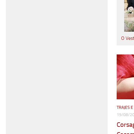
O Ves
TRAJES 
19/08/2
Corsa