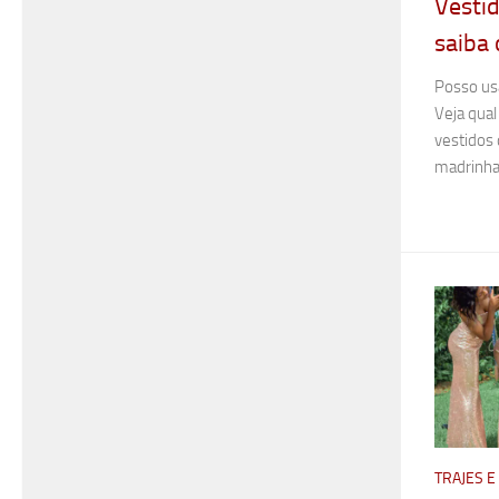
Vesti
saiba 
Posso us
Veja qual
vestidos 
madrinha
TRAJES 