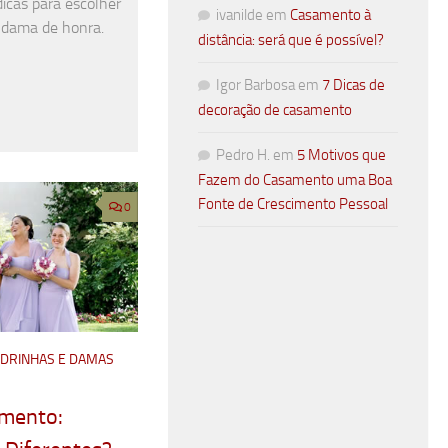
dicas para escolher
ivanilde
em
Casamento à
a dama de honra.
distância: será que é possível?
Igor Barbosa
em
7 Dicas de
decoração de casamento
Pedro H.
em
5 Motivos que
Fazem do Casamento uma Boa
Fonte de Crescimento Pessoal
0
ADRINHAS E DAMAS
mento: