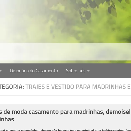
Dicionário do Casamento
Sobre nós
cém-casados. Dicas de como organizar casamento, cerim
TEGORIA:
TRAJES E VESTIDO PARA MADRINHAS 
s de moda casamento para madrinhas, demoisel
inhas
qui o que a madrinha, dama de honra (ou daminha) e a bridesmaide (ou