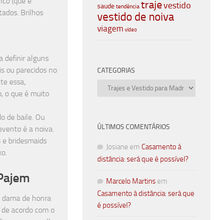
nco (que é
traje
vestido
saude
tendência
tados. Brilhos
vestido de noiva
viagem
vídeo
 definir alguns
is ou parecidos no
CATEGORIAS
te essa,
Categorias
, o que é muito
o de baile. Ou
ÚLTIMOS COMENTÁRIOS
evento é a noiva.
 e bridesmaids
Josiane
em
Casamento à
xo.
distância: será que é possível?
Pajem
Marcelo Martins
em
Casamento à distância: será que
da dama de honra
é possível?
a de acordo com o