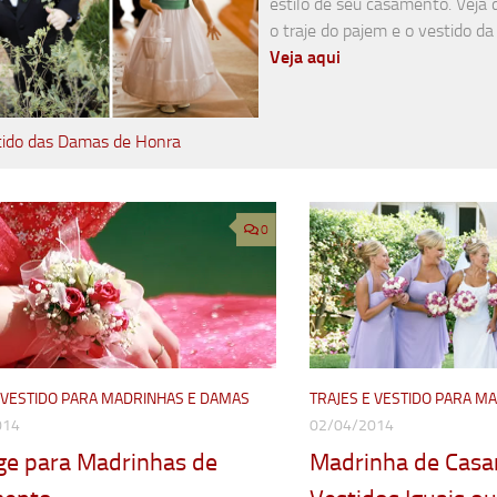
estilo de seu casamento. Veja 
o traje do pajem e o vestido d
Veja aqui
tido das Damas de Honra
0
E VESTIDO PARA MADRINHAS E DAMAS
TRAJES E VESTIDO PARA M
014
02/04/2014
ge para Madrinhas de
Madrinha de Casa