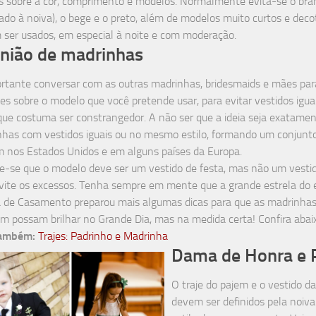
s sobre a cor, comprimento e modelos. Normalmente evita-se o bra
ado à noiva), o bege e o preto, além de modelos muito curtos e deco
ser usados, em especial à noite e com moderação.
nião de madrinhas
rtante conversar com as outras madrinhas, bridesmaids e mães para
es sobre o modelo que você pretende usar, para evitar vestidos igua
 que costuma ser constrangedor. A não ser que a ideia seja exatamen
has com vestidos iguais ou no mesmo estilo, formando um conjunto
nos Estados Unidos e em alguns países da Europa.
-se que o modelo deve ser um vestido de festa, mas não um vestid
evite os excessos. Tenha sempre em mente que a grande estrela do 
 de Casamento preparou mais algumas dicas para que as madrinhas
 possam brilhar no Grande Dia, mas na medida certa! Confira abai
também:
Trajes: Padrinho e Madrinha
Dama de Honra e 
O traje do pajem e o vestido 
devem ser definidos pela noiv