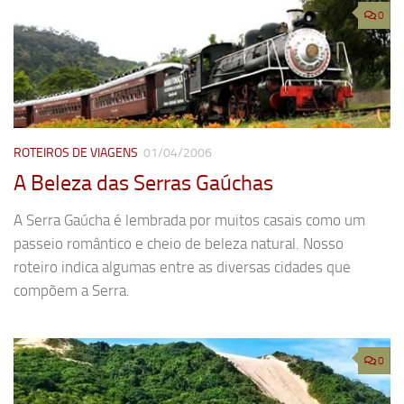
0
ROTEIROS DE VIAGENS
01/04/2006
A Beleza das Serras Gaúchas
A Serra Gaúcha é lembrada por muitos casais como um
passeio romântico e cheio de beleza natural. Nosso
roteiro indica algumas entre as diversas cidades que
compõem a Serra.
0