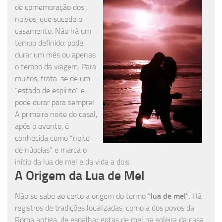
de comemoração dos
noivos, que sucede o
casamento. Não há um
tempo definido: pode
durar um mês ou apenas
o tempo da viagem. Para
muitos, trata-se de um
“estado de espírito” e
pode durar para sempre!
A primeira noite do casal,
após o evento, é
conhecida como “noite
de núpcias” e marca o
início da lua de mel e da vida a dois.
A Origem da Lua de Mel
Não se sabe ao certo a origem do termo “
lua de mel
”. Há
registros de tradições localizadas, como a dos povos da
Roma antiga, de espalhar gotas de mel na soleira da casa