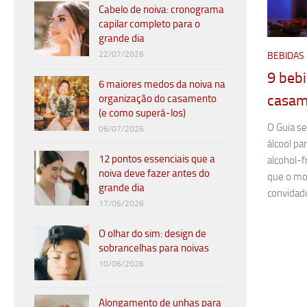
Cabelo de noiva: cronograma
capilar completo para o
grande dia
22/07/2026
BEBIDAS
9 bebi
6 maiores medos da noiva na
casam
organização do casamento
(e como superá-los)
O Guia s
06/07/2026
álcool pa
12 pontos essenciais que a
alcohol-
noiva deve fazer antes do
que o mo
grande dia
convidad
17/06/2026
O olhar do sim: design de
sobrancelhas para noivas
10/06/2026
Alongamento de unhas para