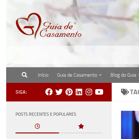
Skip to content
Início
Guia de Casamento
Blog do Guia
Site com o melhor para noivas, noivos e re
TA
SIGA:
POSTS RECENTES E POPULARES