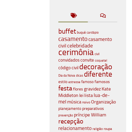
buffet
buquê
cardápio
casamento
casamento
celebridade
civil
cerimônia
civil
convidados
convite
coquetel
decoração
código civil
diferente
Dia da Noiva
dicas
famosos
estilo
famoso
estresse
festa
gravidez
Kate
flores
lua-de-
Middleton
lista
lei
mel
música
Organização
noivo
planejamento
preparativos
príncipe William
prevenção
recepção
relacionamento
roupa
religião