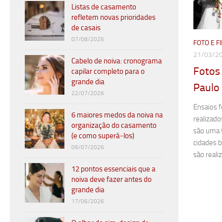
Listas de casamento
refletem novas prioridades
de casais
07/08/2026
FOTO E 
21/03/2
Cabelo de noiva: cronograma
Fotos
capilar completo para o
grande dia
Paulo
22/07/2026
Ensaios 
6 maiores medos da noiva na
realizado
organização do casamento
são uma 
(e como superá-los)
cidades b
06/07/2026
são reali
12 pontos essenciais que a
noiva deve fazer antes do
grande dia
17/06/2026