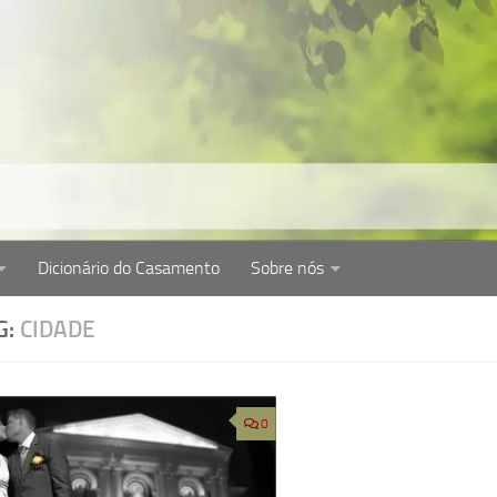
Dicionário do Casamento
Sobre nós
cém-casados. Dicas de como organizar casamento, cerim
G:
CIDADE
0