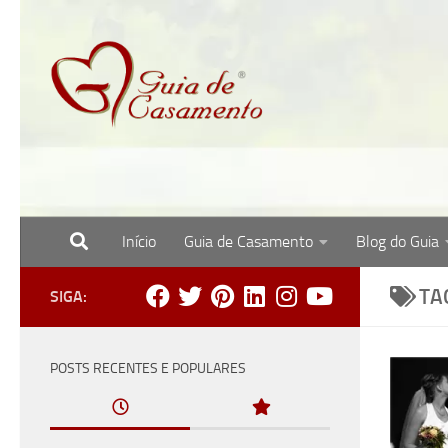
Skip to content
Início
Guia de Casamento
Blog do Guia
Site com o melhor para noivas, noivos e re
TA
SIGA:
POSTS RECENTES E POPULARES