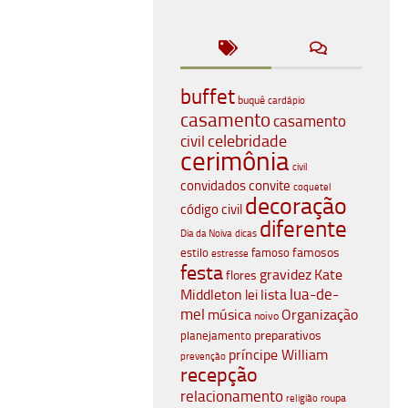
buffet
buquê
cardápio
casamento
casamento
celebridade
civil
cerimônia
civil
convidados
convite
coquetel
decoração
código civil
diferente
Dia da Noiva
dicas
famosos
estilo
famoso
estresse
festa
gravidez
Kate
flores
lua-de-
Middleton
lista
lei
mel
música
Organização
noivo
planejamento
preparativos
príncipe William
prevenção
recepção
relacionamento
roupa
religião