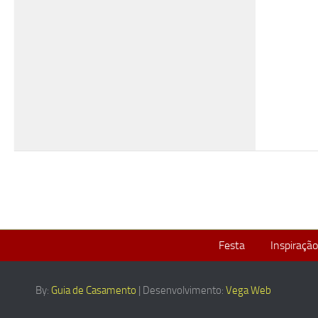
Festa
Inspiração
By:
Guia de Casamento
| Desenvolvimento:
Vega Web