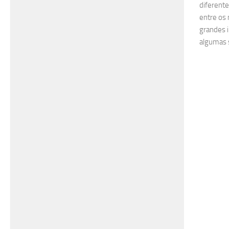
diferent
entre os 
grandes i
algumas 