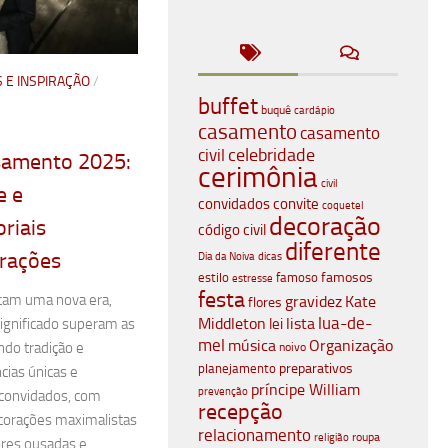
S E INSPIRAÇÃO
/
buffet
buquê
cardápio
casamento
casamento
celebridade
civil
samento 2025:
cerimônia
civil
e e
convidados
convite
coquetel
decoração
riais
código civil
diferente
rações
Dia da Noiva
dicas
famosos
estilo
famoso
estresse
festa
am uma nova era,
gravidez
Kate
flores
lua-de-
Middleton
lista
lei
significado superam as
mel
música
Organização
ndo tradição e
noivo
planejamento
preparativos
cias únicas e
príncipe William
prevenção
convidados, com
recepção
corações maximalistas
relacionamento
roupa
religião
cores ousadas e