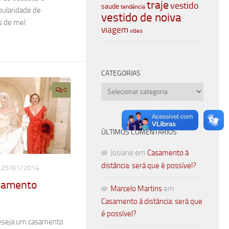
traje
vestido
saude
tendência
pularidade de
vestido de noiva
s de mel
viagem
vídeo
CATEGORIAS
Categorias
0
ÚLTIMOS COMENTÁRIOS
Josiane
em
Casamento à
distância: será que é possível?
25/01/2014
samento
Marcelo Martins
em
Casamento à distância: será que
é possível?
eseja um casamento