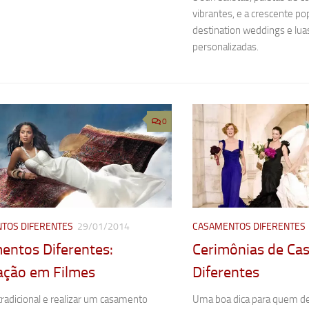
vibrantes, e a crescente po
destination weddings e lua
personalizadas.
0
TOS DIFERENTES
29/01/2014
CASAMENTOS DIFERENTES
entos Diferentes:
Cerimônias de Ca
ração em Filmes
Diferentes
tradicional e realizar um casamento
Uma boa dica para quem d