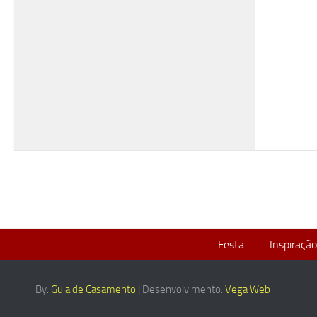
Festa
Inspiração
By:
Guia de Casamento
| Desenvolvimento:
Vega Web