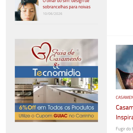
O olhar do sim: design de
sobrancelhas para noivas
10/06/2026
CASAMEN
Casam
Inspi
Fugir do 