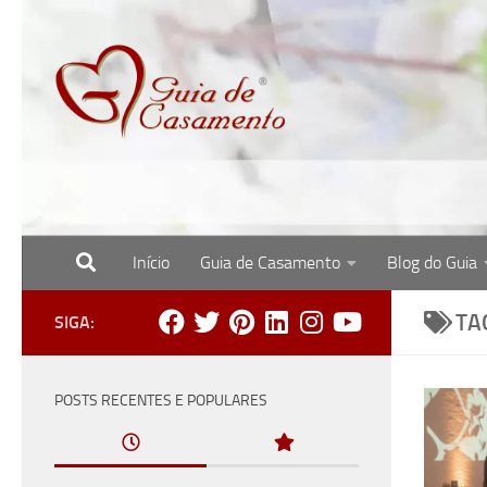
Skip to content
Início
Guia de Casamento
Blog do Guia
Site com o melhor para noivas, noivos e re
TA
SIGA:
POSTS RECENTES E POPULARES