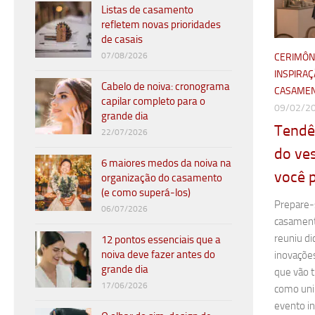
Listas de casamento
refletem novas prioridades
de casais
07/08/2026
CERIMÔNI
INSPIRA
Cabelo de noiva: cronograma
CASAME
capilar completo para o
09/02/2
grande dia
Tendê
22/07/2026
do ves
6 maiores medos da noiva na
você p
organização do casamento
(e como superá-los)
Prepare-
06/07/2026
casament
reuniu di
12 pontos essenciais que a
noiva deve fazer antes do
inovações
grande dia
que vão 
17/06/2026
como uni
evento in