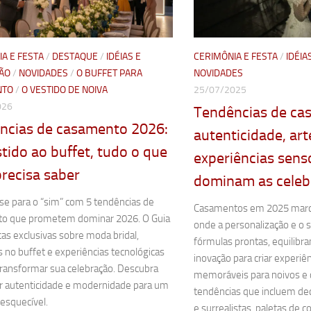
A E FESTA
/
DESTAQUE
/
IDÉIAS E
CERIMÔNIA E FESTA
/
IDÉIA
ÇÃO
/
NOVIDADES
/
O BUFFET PARA
NOVIDADES
NTO
/
O VESTIDO DE NOIVA
25/07/2025
026
Tendências de ca
ncias de casamento 2026:
autenticidade, art
tido ao buffet, tudo o que
experiências senso
recisa saber
dominam as celeb
se para o “sim” com 5 tendências de
Casamentos em 2025 marc
o que prometem dominar 2026. O Guia
onde a personalização e o 
cas exclusivas sobre moda bridal,
fórmulas prontas, equilibra
 no buffet e experiências tecnológicas
inovação para criar experiên
transformar sua celebração. Descubra
memoráveis para noivos e 
r autenticidade e modernidade para um
tendências que incluem de
esquecível.
e surrealistas, paletas de 