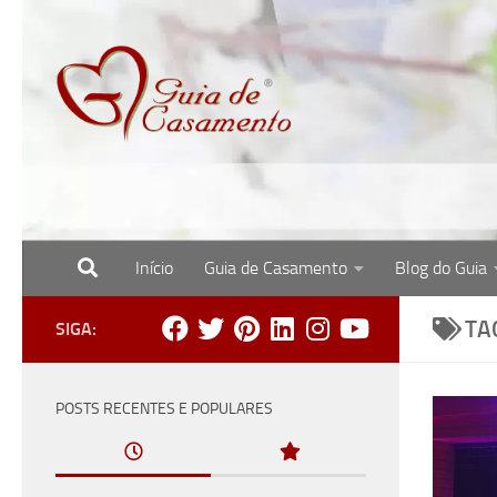
Skip to content
Início
Guia de Casamento
Blog do Guia
Site com o melhor para noivas, noivos e re
TA
SIGA:
POSTS RECENTES E POPULARES