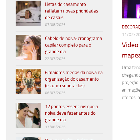
Listas de casamento
refletem novas prioridades
de casais
07/08/2026
DECORAÇ
11/02/2
Cabelo de noiva: cronograma
Video
capilar completo para o
grande dia
mapea
22/07/2026
Uma tend
6 maiores medos da noiva na
chegando
organização do casamento
projeção 
(e como superá-los)
animações
06/07/2026
efeitos in
12 pontos essenciais que a
noiva deve fazer antes do
grande dia
17/06/2026