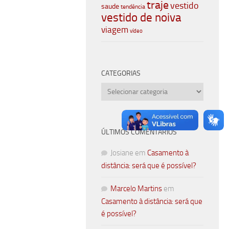
traje
vestido
saude
tendência
vestido de noiva
viagem
vídeo
CATEGORIAS
Categorias
ÚLTIMOS COMENTÁRIOS
Josiane
em
Casamento à
distância: será que é possível?
Marcelo Martins
em
Casamento à distância: será que
é possível?