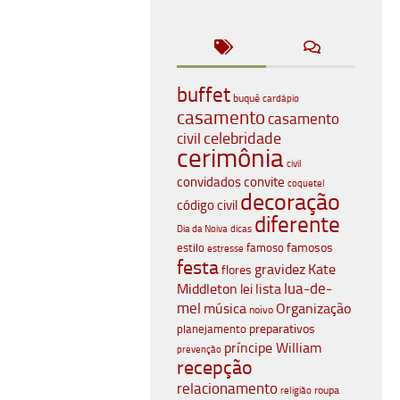
buffet
buquê
cardápio
casamento
casamento
celebridade
civil
cerimônia
civil
convidados
convite
coquetel
decoração
código civil
diferente
Dia da Noiva
dicas
famosos
estilo
famoso
estresse
festa
gravidez
Kate
flores
lua-de-
Middleton
lista
lei
mel
música
Organização
noivo
planejamento
preparativos
príncipe William
prevenção
recepção
relacionamento
roupa
religião