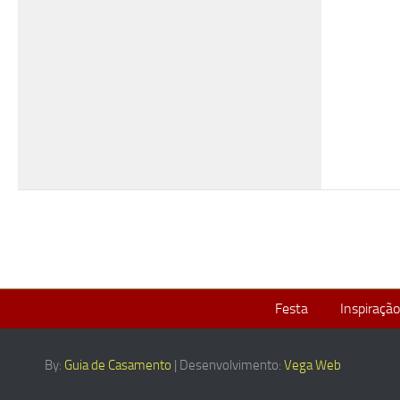
Festa
Inspiração
By:
Guia de Casamento
| Desenvolvimento:
Vega Web