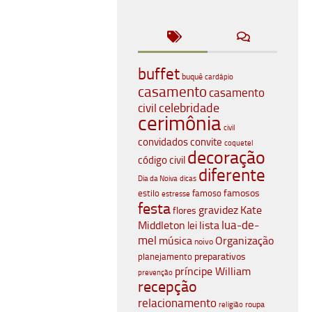
buffet
buquê
cardápio
casamento
casamento
celebridade
civil
cerimônia
civil
convidados
convite
coquetel
decoração
código civil
diferente
Dia da Noiva
dicas
famosos
estilo
famoso
estresse
festa
gravidez
Kate
flores
lua-de-
Middleton
lista
lei
mel
música
Organização
noivo
planejamento
preparativos
príncipe William
prevenção
recepção
relacionamento
roupa
religião