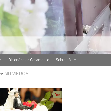
Dicionário do Casamento
Sobre nós
cém-casados. Dicas de como organizar casamento, cerim
G:
NÚMEROS
0