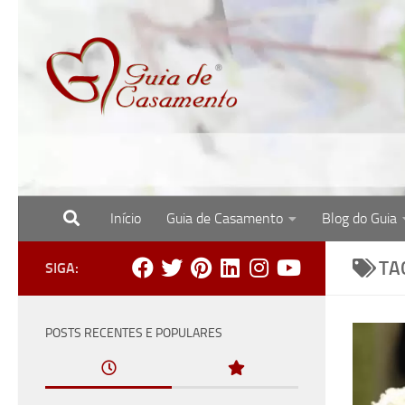
Skip to content
Início
Guia de Casamento
Blog do Guia
Site com o melhor para noivas, noivos e re
TA
SIGA:
POSTS RECENTES E POPULARES