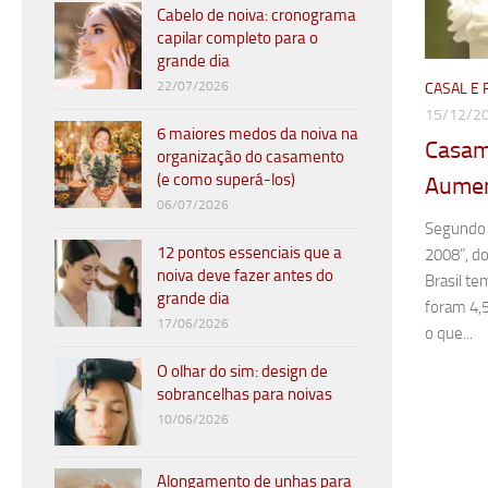
Cabelo de noiva: cronograma
capilar completo para o
grande dia
22/07/2026
CASAL E 
15/12/2
6 maiores medos da noiva na
Casam
organização do casamento
(e como superá-los)
Aume
06/07/2026
Segundo o
12 pontos essenciais que a
2008”, d
noiva deve fazer antes do
Brasil t
grande dia
foram 4,
17/06/2026
o que...
O olhar do sim: design de
sobrancelhas para noivas
10/06/2026
Alongamento de unhas para