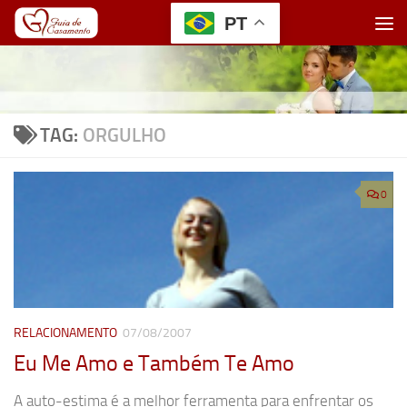
PT
Skip to content
TAG:
ORGULHO
0
RELACIONAMENTO
07/08/2007
Eu Me Amo e Também Te Amo
A auto-estima é a melhor ferramenta para enfrentar os