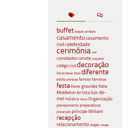
buffet
buquê
cardápio
casamento
casamento
celebridade
civil
cerimônia
civil
convidados
convite
coquetel
decoração
código civil
diferente
Dia da Noiva
dicas
famosos
estilo
famoso
estresse
festa
gravidez
Kate
flores
lua-de-
Middleton
lista
lei
mel
música
Organização
noivo
planejamento
preparativos
príncipe William
prevenção
recepção
relacionamento
roupa
religião