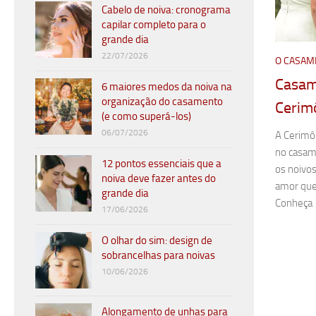
Cabelo de noiva: cronograma
capilar completo para o
grande dia
22/07/2026
O CASAM
Casam
6 maiores medos da noiva na
organização do casamento
Cerim
(e como superá-los)
06/07/2026
A Cerimôn
no casam
12 pontos essenciais que a
os noivo
noiva deve fazer antes do
amor que 
grande dia
Conheça
17/06/2026
O olhar do sim: design de
sobrancelhas para noivas
10/06/2026
Alongamento de unhas para