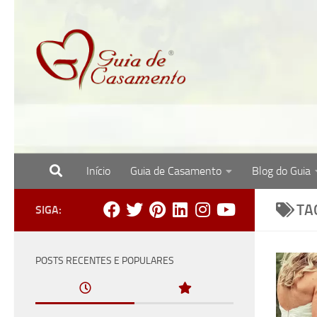
Skip to content
Início
Guia de Casamento
Blog do Guia
Site com o melhor para noivas, noivos e re
TA
SIGA:
POSTS RECENTES E POPULARES