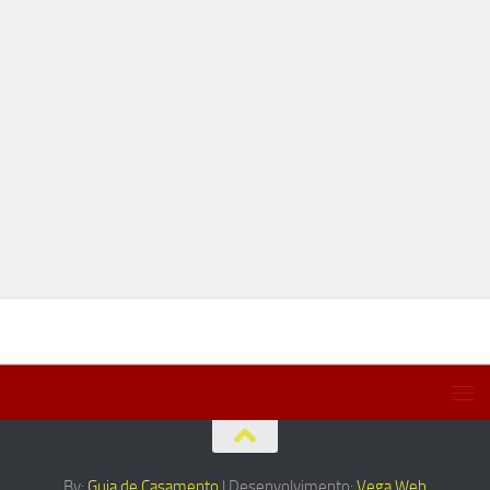
By:
Guia de Casamento
| Desenvolvimento:
Vega Web