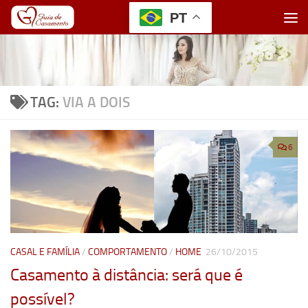
PT
Skip to content
TAG:
VIA A DOIS
6
CASAL E FAMÍLIA
/
COMPORTAMENTO
/
HOME
26/10/2015
Casamento à distância: será que é
possível?