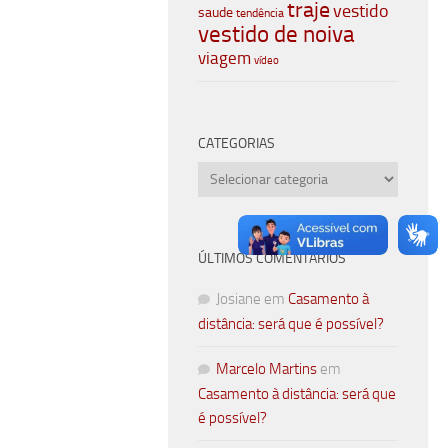
traje
vestido
saude
tendência
vestido de noiva
viagem
vídeo
CATEGORIAS
Categorias
ÚLTIMOS COMENTÁRIOS
Josiane
em
Casamento à
distância: será que é possível?
Marcelo Martins
em
Casamento à distância: será que
é possível?