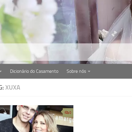
Dicionário do Casamento
Sobre nós
cém-casados. Dicas de como organizar casamento, cerim
G:
XUXA
0