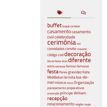
buffet
buquê
cardápio
casamento
casamento
celebridade
civil
cerimônia
civil
convidados
convite
coquetel
decoração
código civil
diferente
Dia da Noiva
dicas
famosos
estilo
famoso
estresse
festa
gravidez
Kate
flores
lua-de-
Middleton
lista
lei
mel
música
Organização
noivo
planejamento
preparativos
príncipe William
prevenção
recepção
relacionamento
roupa
religião