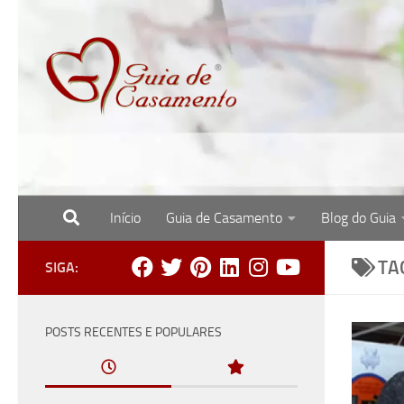
Skip to content
Início
Guia de Casamento
Blog do Guia
Site com o melhor para noivas, noivos e re
TA
SIGA:
POSTS RECENTES E POPULARES