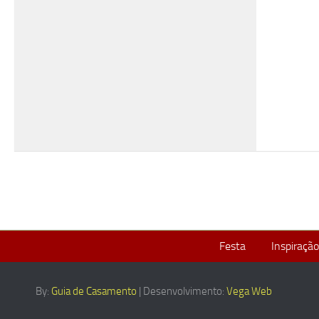
Festa
Inspiração
By:
Guia de Casamento
| Desenvolvimento:
Vega Web