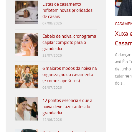
Listas de casamento
refletem novas prioridades
de casais
07/08/2026
CASAMEN
Xuxa e
Cabelo de noiva: cronograma
Casam
capilar completo para o
grande dia
A dançari
22/07/2026
axé É o T
6 maiores medos da noiva na
de junho 
organização do casamento
catarinen
(e como superá-los)
dois...
06/07/2026
12 pontos essenciais que a
noiva deve fazer antes do
grande dia
17/06/2026