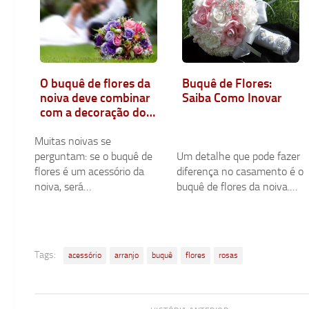
Buquê de Flores:
O buquê de flores da
Saiba Como Inovar
noiva deve combinar
com a decoração do
casamento?
Muitas noivas se
perguntam: se o buquê de
Um detalhe que pode fazer
flores é um acessório da
diferença no casamento é o
noiva, será…
buquê de flores da noiva.…
Tags:
acessório
arranjo
buquê
flores
rosas