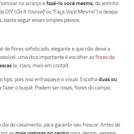
nomizar no arranjo e
fazê-lo você mesma
, do jeitinho
da DIY (
Do It Yourself ou
“Faça Você Mesmo”) e deseja
, basta seguir esses simples passos:
 de flores sofisticado, elegante e que não deixe a
possível, uma dica importante é escolher as
flores da
escas
(e, claro, mais em conta!).
 tipo, pois isso enfraquece o visual. Escolha
duas ou
a fazer o buquê. Podem ser rosas, flores do campo,
dia do casamento, para garantir seu frescor. Antes de
unir as
mais vistosas no centro
para, depois, agregar