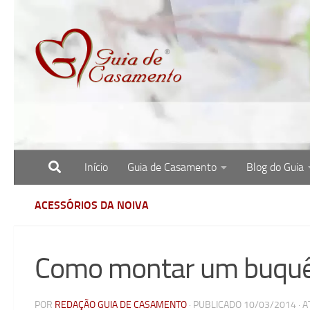
Skip to content
Início
Guia de Casamento
Blog do Guia
Site com o melhor para noivas, noivos e re
ACESSÓRIOS DA NOIVA
Como montar um buquê 
POR
REDAÇÃO GUIA DE CASAMENTO
· PUBLICADO
10/03/2014
· 