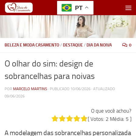
PT
Skip to content
BELEZA E MODA CASAMENTO
/
DESTAQUE
/
DIA DA NOIVA
0
O olhar do sim: design de
sobrancelhas para noivas
POR
MARCELO MARTINS
· PUBLICADO
10/06/2026
· ATUALIZADO
09/06/2026
O que você achou?
[ Votos:
2
Média:
5
]
A modelagem das
sobrancelhas personalizada