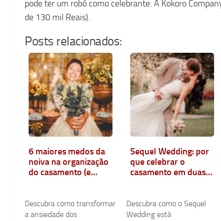
pode ter um robô como celebrante. A Kokoro Company 
de 130 mil Reais).
Posts relacionados:
6 maiores medos da
Sequel Wedding: por
noiva na organização
que celebrar o
do casamento (e
casamento em duas
como superá-los)
partes virou
tendência?
Descubra como transformar
Descubra como o Sequel
a ansiedade dos
Wedding está