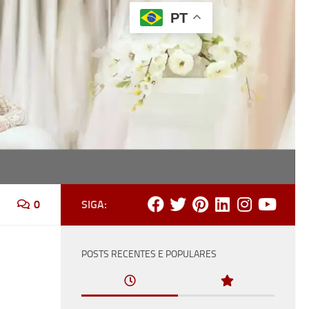
PT
ônia, recepção e festa.
0
SIGA:
POSTS RECENTES E POPULARES