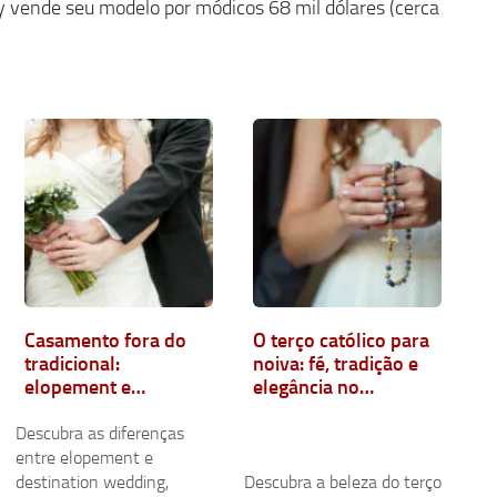
vende seu modelo por módicos 68 mil dólares (cerca
Casamento fora do
O terço católico para
tradicional:
noiva: fé, tradição e
elopement e
elegância no
destination wedding
casamento
Descubra as diferenças
entre elopement e
destination wedding,
Descubra a beleza do terço