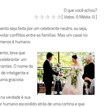
O que você achou?
[ Votos:
0
Média:
0
]
to seja feita por um celebrante neutro, ou seja,
vitar conflitos entre as famílias. Mas um casal no
o menos é humano.
ento, teve que
 celebrante: um
ilhantes. O nome do
de inteligente e
é uma graciosa
 na verdade é sua
or humano escondido atrás de uma cortina e que