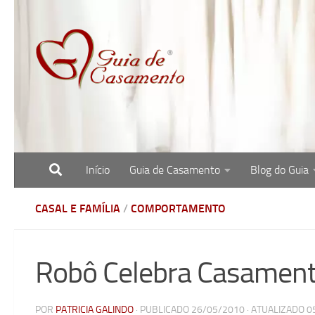
Skip to content
Início
Guia de Casamento
Blog do Guia
Site com o melhor para noivas, noivos e re
CASAL E FAMÍLIA
/
COMPORTAMENTO
Robô Celebra Casament
POR
PATRICIA GALINDO
· PUBLICADO
26/05/2010
· ATUALIZADO
0