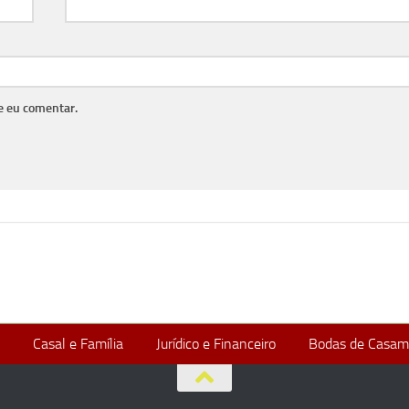
e eu comentar.
Casal e Família
Jurídico e Financeiro
Bodas de Casam