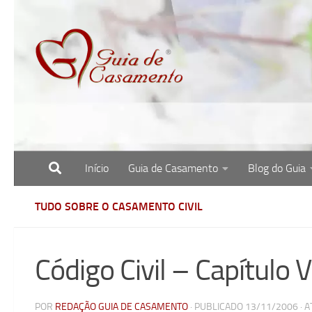
Skip to content
Início
Guia de Casamento
Blog do Guia
Site com o melhor para noivas, noivos e re
TUDO SOBRE O CASAMENTO CIVIL
Código Civil – Capítulo V
POR
REDAÇÃO GUIA DE CASAMENTO
· PUBLICADO
13/11/2006
· 