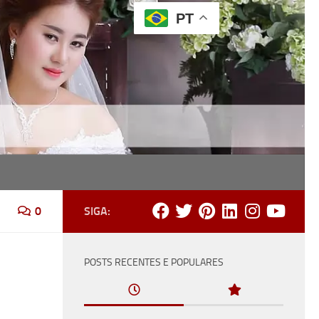
PT
ônia, recepção e festa.
0
SIGA:
POSTS RECENTES E POPULARES