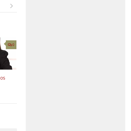
0
 os