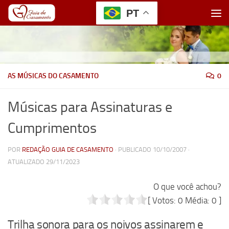
PT
Skip to content
AS MÚSICAS DO CASAMENTO
0
Músicas para Assinaturas e
Cumprimentos
POR
REDAÇÃO GUIA DE CASAMENTO
· PUBLICADO
10/10/2007
·
ATUALIZADO
29/11/2023
O que você achou?
[ Votos:
0
Média:
0
]
Trilha sonora para os noivos assinarem e