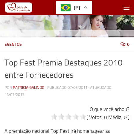
PT
Skip to content
EVENTOS
0
Top Fest Premia Destaques 2010
entre Fornecedores
POR
PATRICIA GALINDO
· PUBLICADO
07/06/2011
· ATUALIZADO
16/07/2013
O que você achou?
[ Votos:
0
Média:
0
]
A premiação nacional Top Fest irá homenagear as