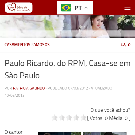
PT
Skip to content
CASAMENTOS FAMOSOS
0
Paulo Ricardo, do RPM, Casa-se em
São Paulo
POR
PATRICIA GALINDO
· PUBLICADO
07/03/2012
· ATUALIZADO
10/06/2013
O que você achou?
[ Votos:
0
Média:
0
]
O cantor