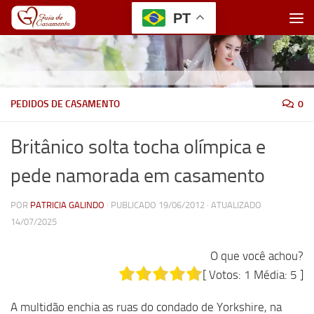
PT
Skip to content
PEDIDOS DE CASAMENTO
0
Britânico solta tocha olímpica e
pede namorada em casamento
POR
PATRICIA GALINDO
· PUBLICADO
19/06/2012
· ATUALIZADO
14/07/2025
O que você achou?
[ Votos:
1
Média:
5
]
A multidão enchia as ruas do condado de Yorkshire, na