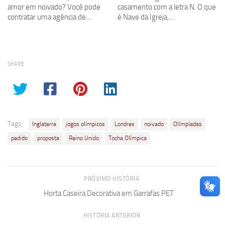
amor em noivado? Você pode
casamento com a letra N. O que
contratar uma agência de…
é Nave da Igreja,…
SHARE
Tags:
Inglaterra
jogos olímpicos
Londres
noivado
Olímpíadas
pedido
proposta
Reino Unido
Tocha Olímpica
PRÓXIMO HISTÓRIA
Horta Caseira Decorativa em Garrafas PET
HISTÓRIA ANTERIOR