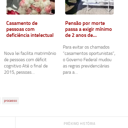
Casamento de
Pensão por morte
pessoas com
passa a exigir mínimo
deficiência intelectual
de 2 anos de
casamento
Para evitar os chamados
Nova lei facilita matrimônio
“casamentos oportunistas”,
de pessoas com déficit
o Governo Federal mudou
cognitivo Até o final de
as regras previdenciárias
2015, pessoas…
para a…
processo
PRÓXIMO HISTÓRIA