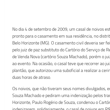
No dia 4 de setembro de 2009, um casal de noivos e
pronto para o casamento em sua residência, no distri
Belo Horizonte (MG). O casamento civil deveria ser fei
pelo juiz de paz substituto do Cartório do Serviço de Re
de Venda Nova (cartório Souza Machado), porém o ju
ao evento. Na ocasião, o casal teve que recorrer ao jui
plantão, que autorizou uma suboficial a realizar a ce
duas horas de atraso.
Os noivos, que não tiveram seus nomes divulgados, e
Souza Machado e pediram uma indenização pelos trans
Horizonte, Paulo Rogério de Souza, condenou o Cartóri
indenizarem, solidariamente, o casal de noivos em R$