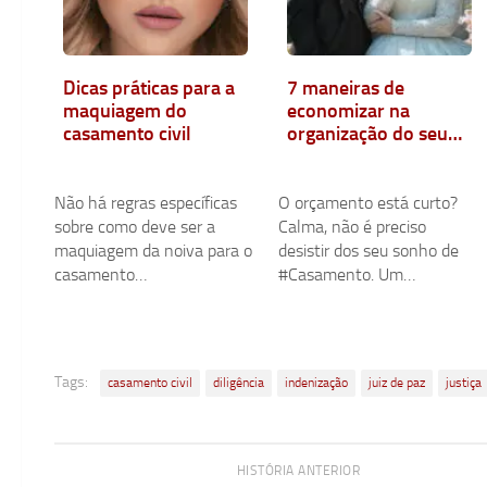
Dicas práticas para a
7 maneiras de
maquiagem do
economizar na
casamento civil
organização do seu
casamento
Não há regras específicas
O orçamento está curto?
sobre como deve ser a
Calma, não é preciso
maquiagem da noiva para o
desistir dos seu sonho de
casamento…
#Casamento. Um…
Tags:
casamento civil
diligência
indenização
juiz de paz
justiça
HISTÓRIA ANTERIOR