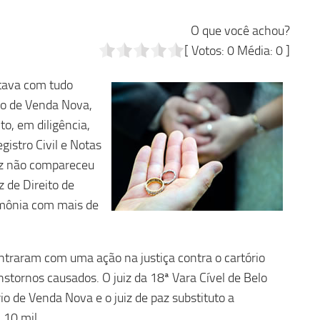
O que você achou?
[ Votos:
0
Média:
0
]
stava com tudo
to de Venda Nova,
to, em diligência,
gistro Civil e Notas
iz não compareceu
z de Direito de
rimônia com mais de
ntraram com uma ação na justiça contra o cartório
tornos causados. O juiz da 18ª Vara Cível de Belo
o de Venda Nova e o juiz de paz substituto a
 10 mil.