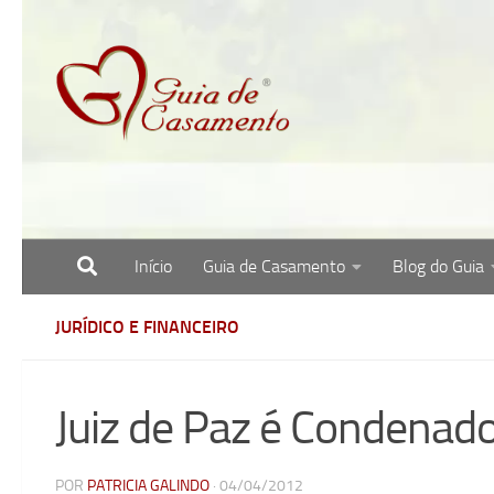
Skip to content
Início
Guia de Casamento
Blog do Guia
Site com o melhor para noivas, noivos e re
JURÍDICO E FINANCEIRO
Juiz de Paz é Condenad
POR
PATRICIA GALINDO
·
04/04/2012