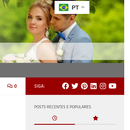
PT
ônia, recepção e festa.
0
SIGA:
POSTS RECENTES E POPULARES