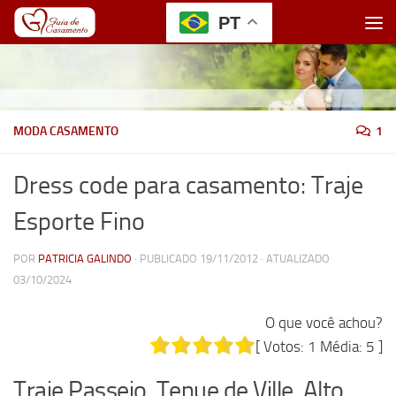
PT
Skip to content
MODA CASAMENTO
1
Dress code para casamento: Traje
Esporte Fino
POR
PATRICIA GALINDO
· PUBLICADO
19/11/2012
· ATUALIZADO
03/10/2024
O que você achou?
[ Votos:
1
Média:
5
]
Traje Passeio, Tenue de Ville, Alto