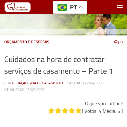
PT
Skip to content
ORÇAMENTO E DESPESAS
0
Cuidados na hora de contratar
serviços de casamento – Parte 1
POR
REDAÇÃO GUIA DE CASAMENTO
· PUBLICADO
22/04/2006
·
ATUALIZADO
15/07/2026
O que você achou?
[ Votos:
4
Média:
5
]