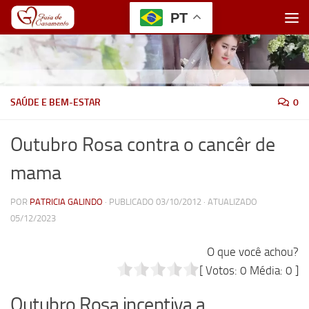
PT
Skip to content
SAÚDE E BEM-ESTAR
0
Outubro Rosa contra o cancêr de
mama
POR
PATRICIA GALINDO
· PUBLICADO
03/10/2012
· ATUALIZADO
05/12/2023
O que você achou?
[ Votos:
0
Média:
0
]
Outubro Rosa incentiva a