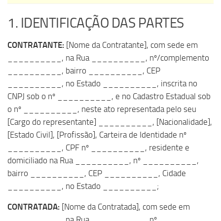
1. IDENTIFICAÇÃO DAS PARTES
CONTRATANTE:
[Nome da Contratante]
, com sede em
__________, na Rua __________, nº/complemento
__________, bairro __________, CEP
__________, no Estado __________, inscrita no
CNPJ sob o nº __________, e no Cadastro Estadual sob
o nº __________, neste ato representada pelo seu
[Cargo do representante]
__________,
[Nacionalidade]
,
[Estado Civil]
,
[Profissão]
, Carteira de Identidade nº
__________, CPF nº __________, residente e
domiciliado na Rua __________, nº __________,
bairro __________, CEP __________, Cidade
__________, no Estado __________;
CONTRATADA:
[Nome da Contratada]
, com sede em
__________, na Rua __________, nº