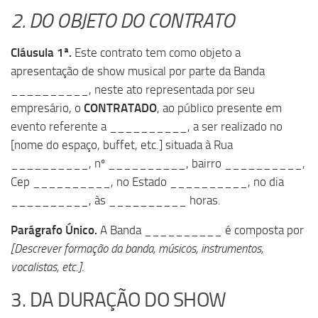
2. DO OBJETO DO CONTRATO
Cláusula 1ª.
Este contrato tem como objeto a
apresentação de show musical por parte da Banda
__________, neste ato representada por seu
empresário, o
CONTRATADO
, ao público presente em
evento referente a __________, a ser realizado no
[nome do espaço, buffet, etc.] situada à Rua
__________, nº __________, bairro __________,
Cep __________, no Estado __________, no dia
__________, às __________ horas.
Parágrafo Único.
A Banda __________ é composta por
[Descrever formação da banda, músicos, instrumentos,
vocalistas, etc.]
.
3. DA DURAÇÃO DO SHOW