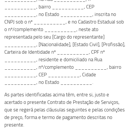
__________, bairro __________, CEP
__________, no Estado __________, inscrita no
CNPJ sob o nº __________, e no Cadastro Estadual sob
o nº/complemento __________, neste ato
representada pelo seu
[Cargo do representante]
__________,
[Nacionalidade]
,
[Estado Civil]
,
[Profissão]
,
Carteira de Identidade nº __________, CPF nº
__________, residente e domiciliado na Rua
__________, nº/complemento __________, bairro
__________, CEP __________, Cidade
__________, no Estado __________.
As partes identificadas acima têm, entre si, justo e
acertado o presente Contrato de Prestação de Serviços,
que se regerá pelas cláusulas seguintes e pelas condições
de preço, forma e termo de pagamento descritas no
presente.