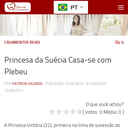
PT
Skip to content
CASAMENTOS REAIS
0
Princesa da Suécia Casa-se com
Plebeu
POR
PATRICIA GALINDO
· PUBLICADO
15/06/2010
· ATUALIZADO
10/06/2013
O que você achou?
[ Votos:
0
Média:
0
]
A Princesa Victória (32), primeira na linha de sucessão ao