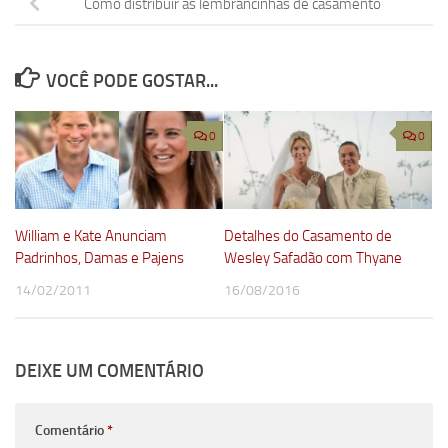
Como distribuir as lembrancinhas de casamento
VOCÊ PODE GOSTAR...
0
0
William e Kate Anunciam
Detalhes do Casamento de
Padrinhos, Damas e Pajens
Wesley Safadão com Thyane
14/02/2011
16/08/2016
DEIXE UM COMENTÁRIO
Comentário
*