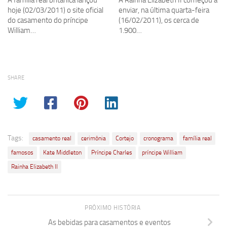
A família real britânica lançou
A Rainha Elizabeth II começou a
hoje (02/03/2011) o site oficial
enviar, na última quarta-feira
do casamento do príncipe
(16/02/2011), os cerca de
William…
1.900…
SHARE
Tags:
casamento real
cerimônia
Cortejo
cronograma
família real
famosos
Kate Middleton
Príncipe Charles
príncipe William
Rainha Elizabeth II
PRÓXIMO HISTÓRIA
As bebidas para casamentos e eventos