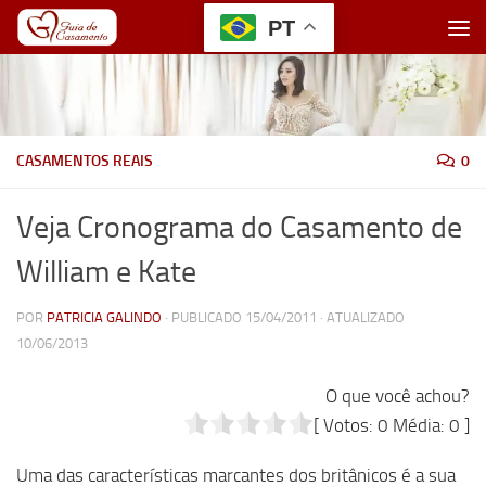
PT
Skip to content
CASAMENTOS REAIS
0
Veja Cronograma do Casamento de
William e Kate
POR
PATRICIA GALINDO
· PUBLICADO
15/04/2011
· ATUALIZADO
10/06/2013
O que você achou?
[ Votos:
0
Média:
0
]
Uma das características marcantes dos britânicos é a sua