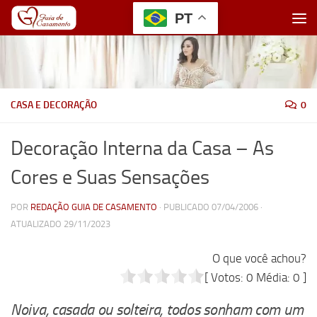
PT
Skip to content
CASA E DECORAÇÃO
0
Decoração Interna da Casa – As
Cores e Suas Sensações
POR
REDAÇÃO GUIA DE CASAMENTO
· PUBLICADO
07/04/2006
·
ATUALIZADO
29/11/2023
O que você achou?
[ Votos:
0
Média:
0
]
Noiva, casada ou solteira, todos sonham com um