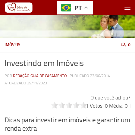
PT
Skip to content
IMÓVEIS
0
Investindo em Imóveis
POR
REDAÇÃO GUIA DE CASAMENTO
· PUBLICADO
23/06/2014
·
ATUALIZADO
29/11/2023
O que você achou?
[ Votos:
0
Média:
0
]
Dicas para investir em imóveis e garantir um
renda extra