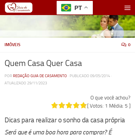
PT
Skip to content
IMÓVEIS
0
Quem Casa Quer Casa
POR
REDAÇÃO GUIA DE CASAMENTO
· PUBLICADO
09/05/2014
·
ATUALIZADO
29/11/2023
O que você achou?
[ Votos:
1
Média:
5
]
Dicas para realizar o sonho da casa própria
Será que é uma boa hora para comprar? É