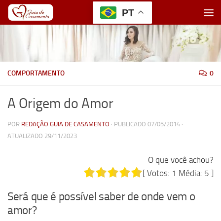
PT
Skip to content
COMPORTAMENTO
0
A Origem do Amor
POR
REDAÇÃO GUIA DE CASAMENTO
· PUBLICADO
07/05/2014
·
ATUALIZADO
29/11/2023
O que você achou?
[ Votos:
1
Média:
5
]
Será que é possível saber de onde vem o
amor?