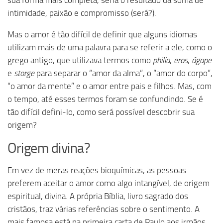
sua forma mais completa, seria o resultado da soma de
intimidade, paixão e compromisso (será?).
Mas o amor é tão difícil de definir que alguns idiomas
utilizam mais de uma palavra para se referir a ele, como o
grego antigo, que utilizava termos como
philia
,
eros
,
ágape
e
storge
para separar o “amor da alma”, o “amor do corpo”,
“o amor da mente” e o amor entre pais e filhos. Mas, com
o tempo, até esses termos foram se confundindo. Se é
tão difícil defini-lo, como será possível descobrir sua
origem?
Origem divina?
Em vez de meras reações bioquímicas, as pessoas
preferem aceitar o amor como algo intangível, de origem
espiritual, divina. A própria Bíblia, livro sagrado dos
cristãos, traz várias referências sobre o sentimento. A
mais famosa está na primeira carta de Paulo aos irmãos