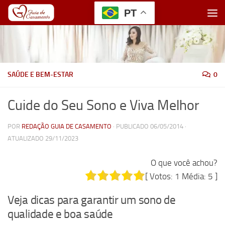
PT
Skip to content
SAÚDE E BEM-ESTAR
0
Cuide do Seu Sono e Viva Melhor
POR
REDAÇÃO GUIA DE CASAMENTO
· PUBLICADO
06/05/2014
·
ATUALIZADO
29/11/2023
O que você achou?
[ Votos:
1
Média:
5
]
Veja dicas para garantir um sono de
qualidade e boa saúde