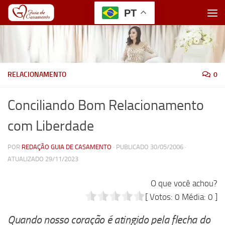
PT
Skip to content
RELACIONAMENTO
0
Conciliando Bom Relacionamento
com Liberdade
POR
REDAÇÃO GUIA DE CASAMENTO
· PUBLICADO
30/05/2006
·
ATUALIZADO
29/11/2023
O que você achou?
[ Votos:
0
Média:
0
]
Quando nosso coração é atingido pela flecha do