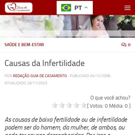
PT
Skip to content
SAÚDE E BEM-ESTAR
0
Causas da Infertilidade
POR
REDAÇÃO GUIA DE CASAMENTO
· PUBLICADO
04/12/2008
·
ATUALIZADO
29/11/2023
O que você achou?
[ Votos:
0
Média:
0
]
As causas de baixa fertilidade ou de infertilidade
podem ser do homem, da mulher, de ambos, ou