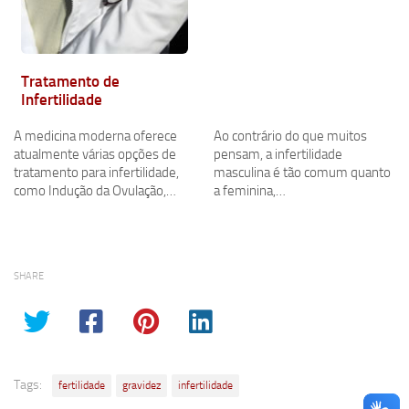
Tratamento de
Infertilidade
A medicina moderna oferece
Ao contrário do que muitos
atualmente várias opções de
pensam, a infertilidade
tratamento para infertilidade,
masculina é tão comum quanto
como Indução da Ovulação,…
a feminina,…
SHARE
Tags:
fertilidade
gravidez
infertilidade