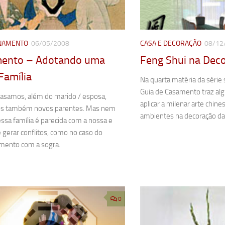
NAMENTO
06/05/2008
CASA E DECORAÇÃO
08/12
ento – Adotando uma
Feng Shui na Dec
Família
Na quarta matéria da série 
Guia de Casamento traz al
asamos, além do marido / esposa,
aplicar a milenar arte chin
s também novos parentes. Mas nem
ambientes na decoração da 
sa família é parecida com a nossa e
 gerar conflitos, como no caso do
amento com a sogra.
0