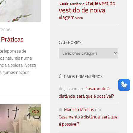
traje
vestido
saude
tendência
vestido de noiva
viagem
vídeo
/2006
Práticas
CATEGORIAS
rte japonesa de
Categorias
amos naturais numa
cia a beleza. Nessa
 algumas noções
ÚLTIMOS COMENTÁRIOS
Josiane
em
Casamento à
distância: será que é possível?
Marcelo Martins
em
0
Casamento à distância: será que
é possível?