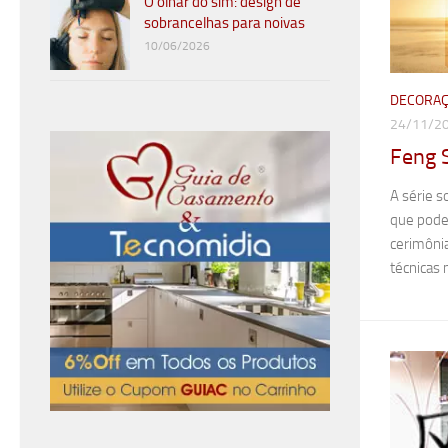
O olhar do sim: design de
sobrancelhas para noivas
10/06/2026
DECORAÇ
24/11/2
Feng 
A série s
que poder
cerimôni
técnicas 