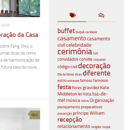
/2006
buffet
buquê
cardápio
oração da Casa
casamento
casamento
celebridade
civil
sobre Feng Shui, o
cerimônia
gumas dicas de como
civil
convidados
convite
esa de harmonização de
coquetel
decoração
código civil
futura casa da noiva.
diferente
Dia da Noiva
dicas
famosos
estilo
famoso
estresse
festa
gravidez
Kate
flores
lua-de-
Middleton
lista
lei
mel
música
Organização
noivo
planejamento
preparativos
príncipe William
prevenção
0
recepção
relacionamento
roupa
religião