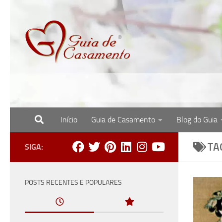
Skip to content
Início
Guia de Casamento
Blog do Guia
Site com o melhor para noivas, noivos e re
TA
SIGA:
POSTS RECENTES E POPULARES