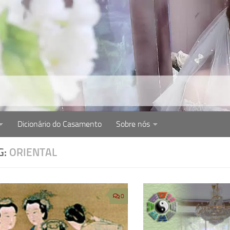
Dicionário do Casamento
Sobre nós
cém-casados. Dicas de como organizar casamento, cerim
G:
ORIENTAL
0