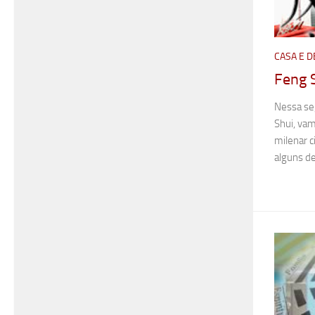
CASA E 
Feng S
Nessa se
Shui, va
milenar c
alguns de