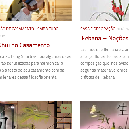
ÃO DE CASAMENTO - SAIBA TUDO
CASA E DECORAÇÃO
10/11
006
Ikebana – Noções 
Shui no Casamento
Já vimos que Ikebana é a a
obre o Feng Shui traz hoje algumas dicas
arranjar flores, folhas e r
ão ser utilizadas para harmonizar a
composição que lhes eviden
a e a festa do seu casamento com as
segunda matéria veremos
milenares dessa filosofia oriental.
práticas de Ikebana.
0