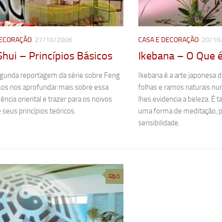
DECORAÇÃO
27/10/2006
CASA E DECORAÇÃO
20/10
hui – Princípios Básicos
Ikebana – O Que 
gunda reportagem da série sobre Feng
Ikebana é a arte japonesa de
mos nos aprofundar mais sobre essa
folhas e ramos naturais n
iência oriental e trazer para os noivos
lhes evidencia a beleza. É
 seus princípios teóricos.
uma forma de meditação, p
sensibilidade.
0