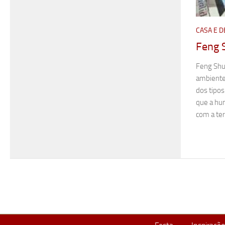
CASA E 
Feng 
Feng Shui
ambiente
dos tipos
que a hum
com a ter