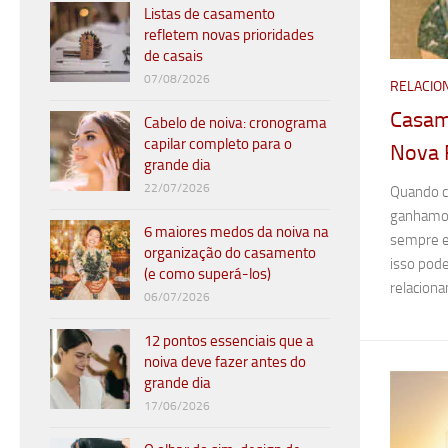
Listas de casamento
refletem novas prioridades
de casais
07/08/2026
RELACIO
Casam
Cabelo de noiva: cronograma
capilar completo para o
Nova 
grande dia
22/07/2026
Quando c
ganhamo
6 maiores medos da noiva na
sempre es
organização do casamento
isso pode
(e como superá-los)
relacion
06/07/2026
12 pontos essenciais que a
noiva deve fazer antes do
grande dia
17/06/2026