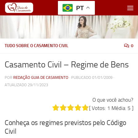
PT
Skip to content
TUDO SOBRE O CASAMENTO CIVIL
0
Casamento Civil – Regime de Bens
POR
REDAÇÃO GUIA DE CASAMENTO
· PUBLICADO
01/01/2009
·
ATUALIZADO
29/11/2023
O que você achou?
[ Votos:
1
Média:
5
]
Conheça os regimes previstos pelo Código
Civil