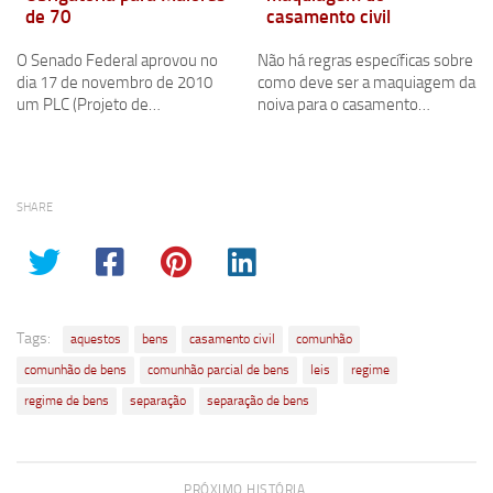
de 70
casamento civil
O Senado Federal aprovou no
Não há regras específicas sobre
dia 17 de novembro de 2010
como deve ser a maquiagem da
um PLC (Projeto de…
noiva para o casamento…
SHARE
Tags:
aquestos
bens
casamento civil
comunhão
comunhão de bens
comunhão parcial de bens
leis
regime
regime de bens
separação
separação de bens
PRÓXIMO HISTÓRIA