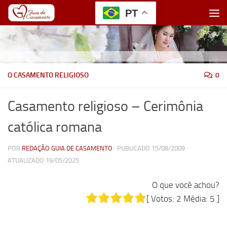
PT
Skip to content
O CASAMENTO RELIGIOSO
0
Casamento religioso – Cerimônia
católica romana
POR
REDAÇÃO GUIA DE CASAMENTO
· PUBLICADO
15/08/2009
·
ATUALIZADO
19/05/2025
O que você achou?
[ Votos:
2
Média:
5
]