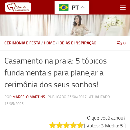
PT
Skip to content
CERIMÔNIA E FESTA
/
HOME
/
IDÉIAS E INSPIRAÇÃO
0
Casamento na praia: 5 tópicos
fundamentais para planejar a
cerimônia dos seus sonhos!
POR
MARCELO MARTINS
· PUBLICADO
25/04/2017
· ATUALIZADO
15/05/2025
O que você achou?
[ Votos:
3
Média:
5
]