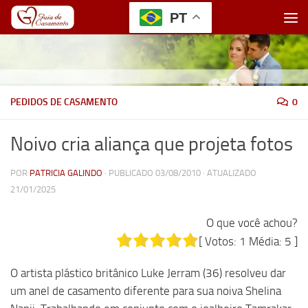
PT
Skip to content
PEDIDOS DE CASAMENTO
0
Noivo cria aliança que projeta fotos
POR
PATRICIA GALINDO
· PUBLICADO
03/08/2010
· ATUALIZADO
21/01/2025
O que você achou?
[ Votos:
1
Média:
5
]
O artista plástico britânico Luke Jerram (36) resolveu dar
um anel de casamento diferente para sua noiva Shelina