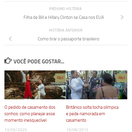
PRÓXIMO HISTÓRIA
Filha de Bill e Hillary Clinton se Casa nos EUA
HISTÓRIA ANTERIOR
Como tirar o passaporte brasileiro
VOCÊ PODE GOSTAR...
0
0
O pedido de casamento dos
Britânico solta tocha olímpica
sonhos: como planejar esse
e pede namorada em
momento inesquecível
casamento
13/05/2025
19/06/2012