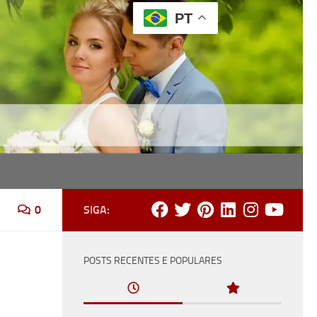
PT
ônia, recepção e festa.
0
SIGA:
POSTS RECENTES E POPULARES