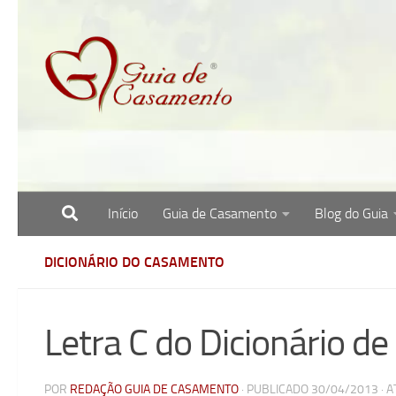
Skip to content
Início
Guia de Casamento
Blog do Guia
Site com o melhor para noivas, noivos e re
DICIONÁRIO DO CASAMENTO
Letra C do Dicionário 
POR
REDAÇÃO GUIA DE CASAMENTO
· PUBLICADO
30/04/2013
· 