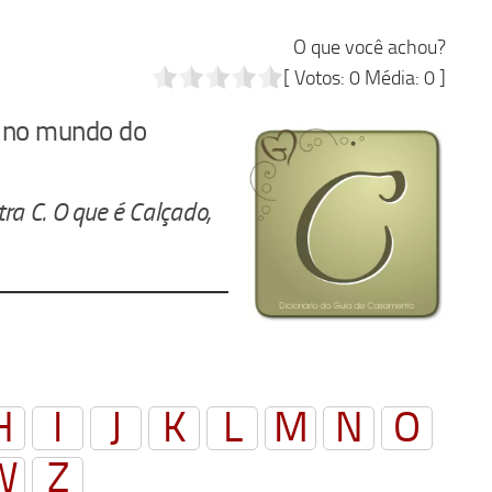
O que você achou?
[ Votos:
0
Média:
0
]
s no mundo do
ra C. O que é Calçado,
H
I
J
K
L
M
N
O
W
Z