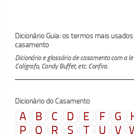
Dicionário Guia: os termos mais usado
casamento
Dicionário e glossário de casamento com a let
Calígrafo, Candy Buffet, etc. Confira.
Dicionário do Casamento
A
B
C
D
E
F
G
P
Q
R
S
T
U
V