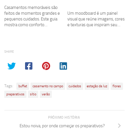
no grande dia
Casamentos memoráveis são
feitos de momentos grandes e
Um moodboard é um painel
pequenos cuidados. Este guia
visual que reúne imagens, cores
mostra como conforto…
e texturas que inspiram seu…
SHARE
Tags:
buffet
casamento no campo
cuidados
estação da luz
flores
preparativos
sítio
verão
PRÓXIMO HISTÓRIA
Estou noiva, por onde começar os preparativos?