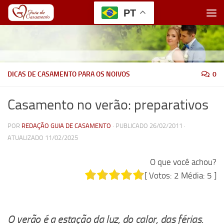
PT
Skip to content
DICAS DE CASAMENTO PARA OS NOIVOS
0
Casamento no verão: preparativos
POR
REDAÇÃO GUIA DE CASAMENTO
· PUBLICADO
26/02/2011
·
ATUALIZADO
11/02/2025
O que você achou?
[ Votos:
2
Média:
5
]
O verão é a estação da luz, do calor, das férias.